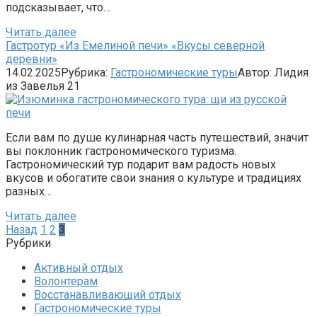
подсказывает, что…
Читать далее
Гастротур «Из Емелиной печи» «Вкусы северной
деревни»
14.02.2025
Рубрика:
Гастрономические туры
Автор:
Лидия
из Завелья
21
Если вам по душе кулинарная часть путешествий, значит
вы поклонник гастрономического туризма.
Гастрономический тур подарит вам радость новых
вкусов и обогатите свои знания о культуре и традициях
разных…
Читать далее
Пагинация
Назад
1
2
3
записей
Рубрики
Активный отдых
Волонтерам
Восстанавливающий отдых
Гастрономические туры