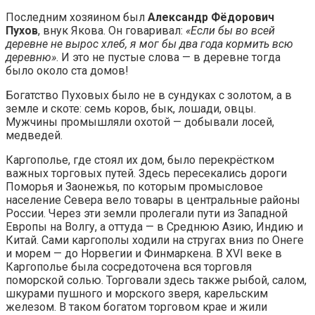
Последним хозяином был
Александр Фёдорович
Пухов
, внук Якова. Он говаривал:
«Если бы во всей
деревне не вырос хлеб, я мог бы два года кормить всю
деревню»
. И это не пустые слова — в деревне тогда
было около ста домов!
Богатство Пуховых было не в сундуках с золотом, а в
земле и скоте: семь коров, бык, лошади, овцы.
Мужчины промышляли охотой — добывали лосей,
медведей.
Каргополье, где стоял их дом, было перекрёстком
важных торговых путей. Здесь пересекались дороги
Поморья и Заонежья, по которым промысловое
население Севера вело товары в центральные районы
России. Через эти земли пролегали пути из Западной
Европы на Волгу, а оттуда — в Среднюю Азию, Индию и
Китай. Сами каргополы ходили на стругах вниз по Онеге
и морем — до Норвегии и Финмаркена. В XVI веке в
Каргополье была сосредоточена вся торговля
поморской солью. Торговали здесь также рыбой, салом,
шкурами пушного и морского зверя, карельским
железом. В таком богатом торговом крае и жили