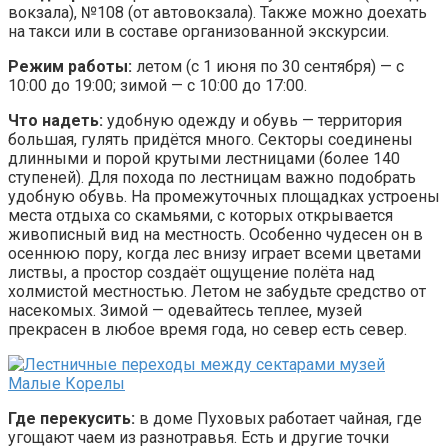
вокзала), №108 (от автовокзала). Также можно доехать
на такси или в составе организованной экскурсии.
Режим работы:
летом (с 1 июня по 30 сентября) — с
10:00 до 19:00; зимой — с 10:00 до 17:00.
Что надеть:
удобную одежду и обувь — территория
большая, гулять придётся много. Секторы соединены
длинными и порой крутыми лестницами (более 140
ступеней). Для похода по лестницам важно подобрать
удобную обувь. На промежуточных площадках устроены
места отдыха со скамьями, с которых открывается
живописный вид на местность. Особенно чудесен он в
осеннюю пору, когда лес внизу играет всеми цветами
листвы, а простор создаёт ощущение полёта над
холмистой местностью. Летом не забудьте средство от
насекомых. Зимой — одевайтесь теплее, музей
прекрасен в любое время года, но север есть север.
Где перекусить:
в доме Пуховых работает чайная, где
угощают чаем из разнотравья. Есть и другие точки