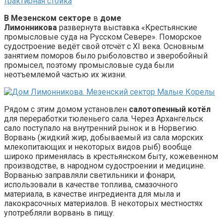
В Мезенском секторе
в
доме
Лимонникова
развернута выставка «Крестьянские
промысловые суда на Русском Севере». Поморское
судостроение ведёт свой отсчёт с XI века. Основным
занятием поморов было рыболовство и зверобойный
промысел, поэтому промысловые суда были
неотъемлемой частью их жизни.
Рядом с этим домом установлен
салотопенный котёл
для переработки тюленьего сала. Через Архангельск
сало поступало на внутренний рынок и в Норвегию.
Ворвань (жидкий жир, добываемый из сала морских
млекопитающих и некоторых видов рыб) вообще
широко применялась в крестьянском быту, кожевенном
производстве, в народном судостроении и медицине.
Ворванью заправляли светильники и фонари,
использовали в качестве топлива, смазочного
материала, в качестве ингредиента для мыла и
лакокрасочных материалов. В некоторых местностях
употребляли ворвань в пищу.