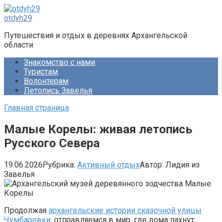
Перейти
к
otdyh29
контенту
Путешествия и отдых в деревнях Архангельской
области
Знакомство с нами
Туристам
Волонтерам
Летопись Завелья
Главная страница
Малые Корелы: живая летопись
Русского Севера
19.06.2026
Рубрика:
Активный отдых
Автор:
Лидия из
Завелья
Продолжая
архангельские истории сказочной улицы
Чумбаровки
, отправляемся в мир, где дома пахнут