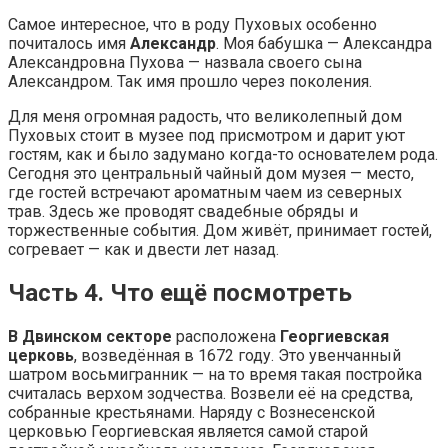
Самое интересное, что в роду Пуховых особенно
почиталось имя
Александр
. Моя бабушка — Александра
Александровна Пухова — назвала своего сына
Александром. Так имя прошло через поколения.
Для меня огромная радость, что великолепный дом
Пуховых стоит в музее под присмотром и дарит уют
гостям, как и было задумано когда-то основателем рода.
Сегодня это центральный чайный дом музея — место,
где гостей встречают ароматным чаем из северных
трав. Здесь же проводят свадебные обряды и
торжественные события. Дом живёт, принимает гостей,
согревает — как и двести лет назад.
Часть 4. Что ещё посмотреть
В Двинском секторе
расположена
Георгиевская
церковь
, возведённая в 1672 году. Это увенчанный
шатром восьмигранник — на то время такая постройка
считалась верхом зодчества. Возвели её на средства,
собранные крестьянами. Наряду с Вознесенской
церковью Георгиевская является самой старой