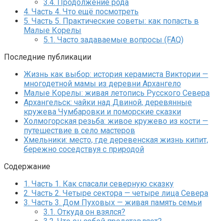
3.4.
Продолжение рода
4.
Часть 4. Что ещё посмотреть
5.
Часть 5. Практические советы: как попасть в
Малые Корелы
5.1.
Часто задаваемые вопросы (FAQ)
Последние публикации
Жизнь как выбор: история керамиста Виктории —
многодетной мамы из деревни Архангело
Малые Корелы: живая летопись Русского Севера
Архангельск: чайки над Двиной, деревянные
кружева Чумбаровки и поморские сказки
Холмогорская резьба: живое кружево из кости —
путешествие в село мастеров
Хмельники: место, где деревенская жизнь кипит,
бережно соседствуя с природой
Содержание
1.
Часть 1. Как спасали северную сказку
2.
Часть 2. Четыре сектора — четыре лица Севера
3.
Часть 3. Дом Пуховых — живая память семьи
3.1.
Откуда он взялся?