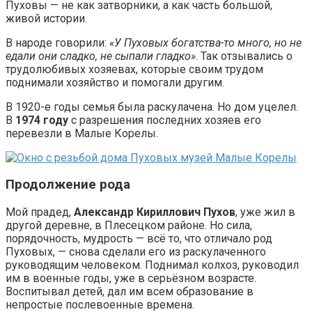
Пуховы — не как затворники, а как часть большой,
живой истории.
В народе говорили:
«У Пуховых богатства-то много, но не
едали они сладко, не сыпали гладко»
. Так отзывались о
трудолюбивых хозяевах, которые своим трудом
поднимали хозяйство и помогали другим.
В 1920-е годы семья была раскулачена. Но дом уцелел.
В
1974 году
с разрешения последних хозяев его
перевезли в Малые Корелы.
Продолжение рода
Мой прадед,
Александр Кириллович Пухов
, уже жил в
другой деревне, в Плесецком районе. Но сила,
порядочность, мудрость — всё то, что отличало род
Пуховых, — снова сделали его из раскулаченного
руководящим человеком. Поднимал колхоз, руководил
им в военные годы, уже в серьёзном возрасте.
Воспитывал детей, дал им всем образование в
непростые послевоенные времена.