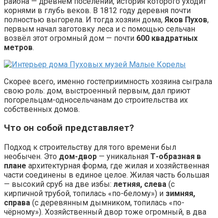
района — древнем поселении, история которого уходит
корнями в глубь веков. В 1812 году деревня почти
полностью выгорела. И тогда хозяин дома,
Яков Пухов
,
первым начал заготовку леса и с помощью сельчан
возвёл этот огромный дом — почти
600 квадратных
метров
.
Скорее всего, именно гостеприимность хозяина сыграла
свою роль: дом, выстроенный первым, дал приют
погорельцам-односельчанам до строительства их
собственных домов.
Что он собой представляет?
Подход к строительству для того времени был
необычен. Это
дом-двор
— уникальная
Т-образная в
плане
архитектурная форма, где жилая и хозяйственная
части соединены в единое целое. Жилая часть большая
— высокий сруб на две избы:
летняя, слева
(с
кирпичной трубой, топилась «по-белому») и
зимняя,
справа
(с деревянным дымником, топилась «по-
чёрному»). Хозяйственный двор тоже огромный, в два