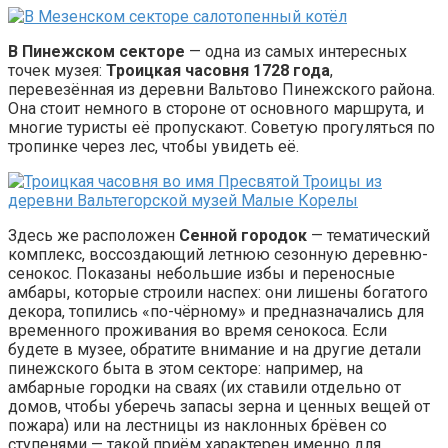
В Пинежском секторе
— одна из самых интересных
точек музея:
Троицкая часовня 1728 года
,
перевезённая из деревни Вальтово Пинежского района.
Она стоит немного в стороне от основного маршрута, и
многие туристы её пропускают. Советую прогуляться по
тропинке через лес, чтобы увидеть её.
Здесь же расположен
Сенной городок
— тематический
комплекс, воссоздающий летнюю сезонную деревню-
сенокос. Показаны небольшие избы и переносные
амбары, которые строили наспех: они лишены богатого
декора, топились «по-чёрному» и предназначались для
временного проживания во время сенокоса. Если
будете в музее, обратите внимание и на другие детали
пинежского быта в этом секторе: например, на
амбарные городки на сваях (их ставили отдельно от
домов, чтобы уберечь запасы зерна и ценных вещей от
пожара) или на лестницы из наклонных брёвен со
ступенями — такой приём характерен именно для