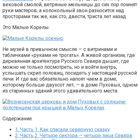
вековой смолой, ветряные мельницы до сих пор помнят
руки мастеров, а колокольный звон разносится над
просторами так же, как сто, двести, триста лет назад.
Это Малые Корелы.
Не музей в привычном смысле — с витринами и
табличками «руками не трогать». А живой организм, где
деревянная архитектура Русского Севера дышит, где
можно не только посмотреть, но и войти внутрь,
услышать скрип половиц, посидеть у настоящей русской
печи. И где вас обязательно напоят чаем в доме,
которому больше двухсот лет, — в доме Пуховых, одном
из старинных зданий этого удивительного места.
Содержание
1.
Часть 1. Как спасали северную сказку
2.
Часть 2. Четыре сектора — четыре лица Севера